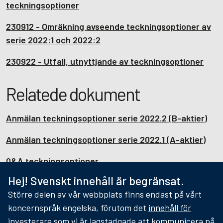
teckningsoptioner
230912 - Omräkning avseende teckningsoptioner av
serie 2022:1 och 2022:2
230922 - Utfall, utnyttjande av teckningsoptioner
Relatede dokument
Anmälan teckningsoptioner serie 2022.2 (B-aktier)
Anmälan teckningsoptioner serie 2022.1 (A-aktier)
Q&A teckningsoptioner
Hej! Svenskt innehåll är begränsat.
Teckningsoptionsvillkor (B-aktier)
Större delen av vår webbplats finns endast på vårt
Teckningsoptionsvillkor (A-aktier)
koncernspråk engelska, förutom det
innehåll för
investerare som vi är lagstadgade att kommunicera på