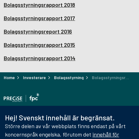
Bolagsstyrningsrapport 2018
Bolagsstyrningsrapport 2017
Bolagsstyrningsreport 2016
Bolagsstyrningsrapport 2015
Bolagsstyrningsrapport 2014
Home
Investerare
Bolagsstyrning
Bolagsstyrningsrapporter
Hej! Svenskt innehåll är begränsat.
Större delen av vår webbplats finns endast på vårt
FPC en del av Precise Biometrics
koncernspråk engelska, förutom det
innehåll för