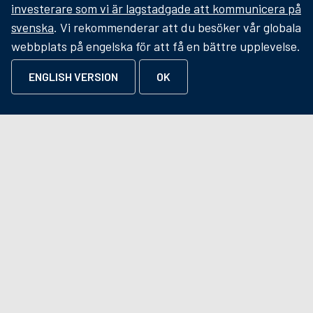
Precise Biometrics är en global ledare inom biometri
investerare som vi är lagstadgade att kommunicera på
och erbjuder ledande lösningar för biometrisk
svenska
. Vi rekommenderar att du besöker vår globala
säkerhet, access och identitetshantering. Bolagets
webbplats på engelska för att få en bättre upplevelse.
lösningar gör det möjligt för organisationer att erbjuda
säker och sömlös åtkomst i både fysiska och digitala
ENGLISH VERSION
OK
miljöer, samtidigt som bedrägerier och
identitetsrelaterade hot förebyggs.
LÄS MER OM PRECISE BIOMETRICS
PRODUKTER
Fingerprints
Iris
Facial
Identity Cloud
Distributors
Documentation