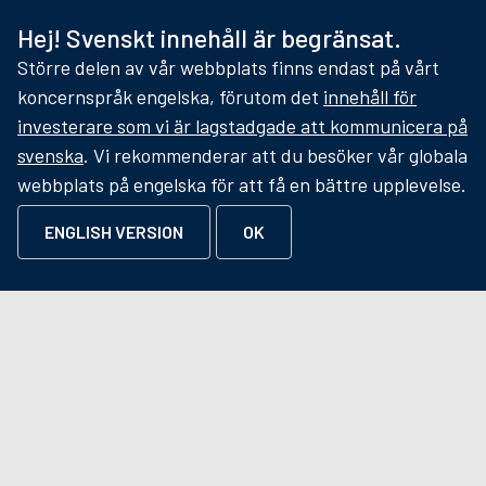
Hej! Svenskt innehåll är begränsat.
Större delen av vår webbplats finns endast på vårt
koncernspråk engelska, förutom det
innehåll för
investerare som vi är lagstadgade att kommunicera på
FPC en del av Precise Biometrics
svenska
. Vi rekommenderar att du besöker vår globala
webbplats på engelska för att få en bättre upplevelse.
Precise Biometrics är en global ledare inom biometri
och erbjuder ledande lösningar för biometrisk
ENGLISH VERSION
OK
säkerhet, access och identitetshantering. Bolagets
lösningar gör det möjligt för organisationer att erbjuda
säker och sömlös åtkomst i både fysiska och digitala
miljöer, samtidigt som bedrägerier och
identitetsrelaterade hot förebyggs.
LÄS MER OM PRECISE BIOMETRICS