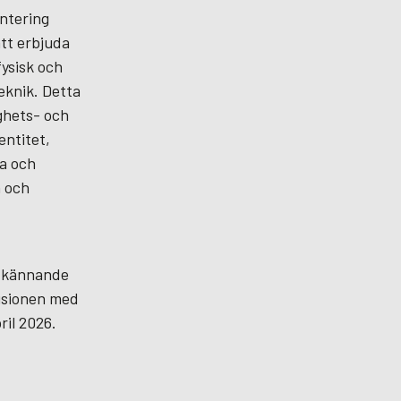
ntering
tt erbjuda
fysisk och
eknik. Detta
ghets- och
ntitet,
a och
n och
godkännande
usionen med
ril 2026.