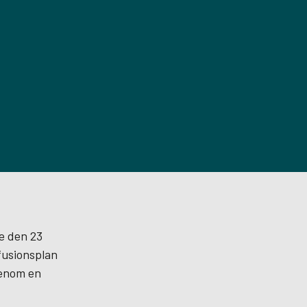
de den 23
fusionsplan
genom en