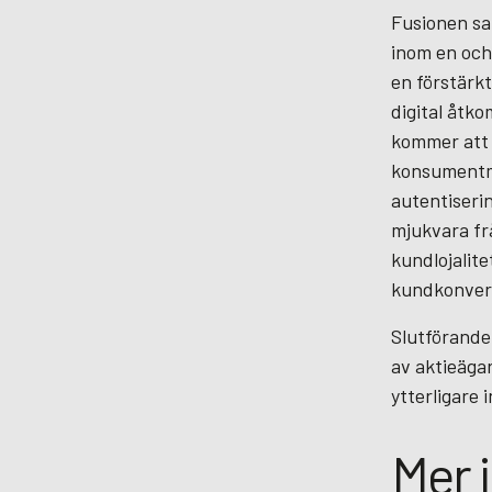
Fusionen sa
inom en och
en förstärkt
digital åtk
kommer att 
konsumentm
autentiseri
mjukvara fr
kundlojalit
kundkonvert
Slutförandet
av aktieäga
ytterligare 
Mer 