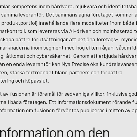
mlar kompetens inom hårdvara, mjukvara och identitetsha
 samma leverantör. Det sammanslagna företaget kommer a
 produktportfölj innehållande flera modaliteter inom både 
omstkontroll, som levereras via AI-driven och molnbaserad t
skapa bättre förutsättningar att betjäna företags-, myndi
arknaderna inom segment med hög efterfrågan, såsom ide
ng, åtkomst och cybersäkerhet. Genom att erbjuda hårdvar
ån en enda leverantör kan Nya Precise öka kundrelevanse
eten, stärka förtroendet bland partners och förbättra
ering och köpavslut.
 av fusionen är föremål för sedvanliga villkor, inklusive 
rna i båda företagen. Ett informationsdokument rörande f
information om fusionen förväntas publiceras i mitten av ap
information om den