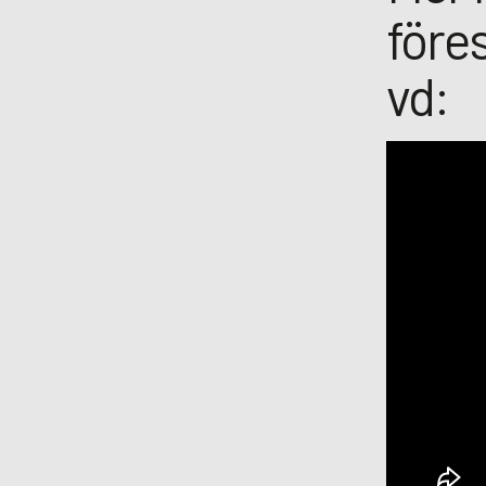
före
vd: