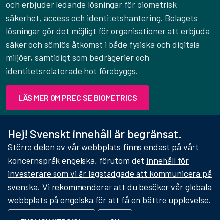
och erbjuder ledande lösningar för biometrisk
säkerhet, access och identitetshantering. Bolagets
lösningar gör det möjligt för organisationer att erbjuda
säker och sömlös åtkomst i både fysiska och digitala
miljöer, samtidigt som bedrägerier och
identitetsrelaterade hot förebyggs.
LÄS MER OM PRECISE BIOMETRICS
Hej! Svenskt innehåll är begränsat.
PRODUKTER
Större delen av vår webbplats finns endast på vårt
Fingerprints
Iris
koncernspråk engelska, förutom det
innehåll för
Facial
Identity Cloud
investerare som vi är lagstadgade att kommunicera på
Distributors
Documentation
svenska
. Vi rekommenderar att du besöker vår globala
webbplats på engelska för att få en bättre upplevelse.
LÖSNINGAR